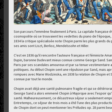
Son parcours l'emmène finalement à Paris. La capitale française ét
cosmopolite où se trouvaient les vedettes du piano de l'époque, 
1834 la critique spécialisée note Chopin parmi les plus grands du
ses amis sont Liszt, Berlioz, Mendelssohn et Hiller.
C'est en 1836 qu'il rencontre l'auteure française et féministe Ama
Dupin, baronne Dudevant mieux connue comme George Sand. Sand
Paris par ses scandales amoureux et par sa tenue vestimentaire a
politiques. Au début Chopin sent une répulsion par Sand, mais apr
rompues avec Marie Wodzinska, en 1838 la relation de Chopin et S
connue par tout le monde.
Chopin avait déjà une santé pulmonaire fragile et qui se détérior
George Sand a alors emmené Chopin à Majorque avec l'espoir qu'il
santé. Malheureusement, ce désastreux séjour a seulement empir
Entretemps, ce séjour de trois mois a été l'une des plus product
de Chopin dont on peut mentionner les Préludes op. 28 parmi bea