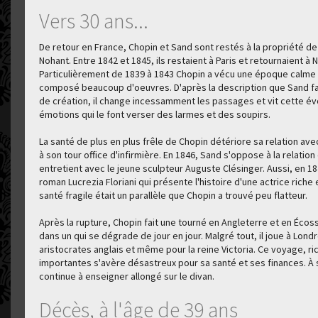
Vers 30 ans...
De retour en France, Chopin et Sand sont restés à la propriété de
Nohant. Entre 1842 et 1845, ils restaient à Paris et retournaient à 
Particulièrement de 1839 à 1843 Chopin a vécu une époque calme d
composé beaucoup d'oeuvres. D'après la description que Sand f
de création, il change incessamment les passages et vit cette év
émotions qui le font verser des larmes et des soupirs.
La santé de plus en plus frêle de Chopin détériore sa relation ave
à son tour office d'infirmière. En 1846, Sand s'oppose à la relation
entretient avec le jeune sculpteur Auguste Clésinger. Aussi, en 1
roman Lucrezia Floriani qui présente l'histoire d'une actrice riche 
santé fragile était un parallèle que Chopin a trouvé peu flatteur.
Après la rupture, Chopin fait une tourné en Angleterre et en Écos
dans un qui se dégrade de jour en jour. Malgré tout, il joue à Lon
aristocrates anglais et même pour la reine Victoria. Ce voyage, r
importantes s'avère désastreux pour sa santé et ses finances. À so
continue à enseigner allongé sur le divan.
Décès, à l'âge de 39 ans