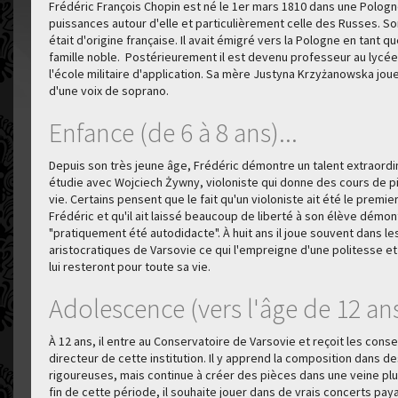
Frédéric François Chopin est né le 1er mars 1810 dans une Pologn
puissances autour d'elle et particulièrement celle des Russes. So
était d'origine française. Il avait émigré vers la Pologne en tant
famille noble. Postérieurement il est devenu professeur au lycée
l'école militaire d'application. Sa mère Justyna Krzyżanowska jou
d'une voix de soprano.
Enfance (de 6 à 8 ans)...
Depuis son très jeune âge, Frédéric démontre un talent extraordinai
étudie avec Wojciech Żywny, violoniste qui donne des cours de p
vie. Certains pensent que le fait qu'un violoniste ait été le premi
Frédéric et qu'il ait laissé beaucoup de liberté à son élève démon
"pratiquement été autodidacte". À huit ans il joue souvent dans le
aristocratiques de Varsovie ce qui l'empreigne d'une politesse et
lui resteront pour toute sa vie.
Adolescence (vers l'âge de 12 ans)
À 12 ans, il entre au Conservatoire de Varsovie et reçoit les conse
directeur de cette institution. Il y apprend la composition dans d
rigoureuses, mais continue à créer des pièces dans une veine plu
fin de cette période, il souhaite jouer dans de vrais concerts pay