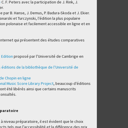
e
C. F. Peters avec la participation de J. Rink, J.
er.
e par B. Hanse, J. Demus, P. Badura-Skoda et J. Ekier.
onarski et Turczynski, l’édition la plus populaire
ion polonaise et facilement accessible en ligne et en
s internet qui présentent des études comparatives
 Edition
proposé par l’Université de Cambrige en
éditions de la bibliothèque de l’Université de
de Chopin en ligne
onal Music Score Library Project
, beaucoup d’éditions
 ont été libérés ainsi que certains manuscrits
consultés.
éparatoire
à niveau préparatoire, il est évident que le choix
ts tels que l’accessibilité et la différence des prix