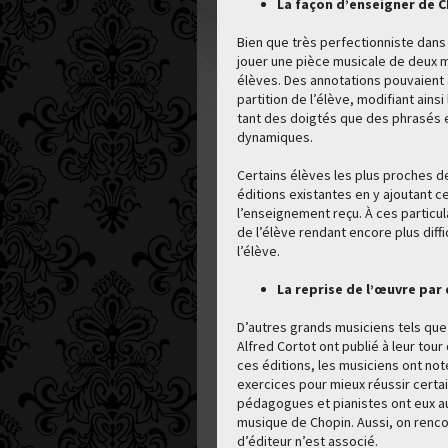
La façon d’enseigner de 
Bien que très perfectionniste dans s
jouer une pièce musicale de deux
élèves. Des annotations pouvaient 
partition de l’élève, modifiant ain
tant des doigtés que des phrasés 
dynamiques.
Certains élèves les plus proches d
éditions existantes en y ajoutant ce
l’enseignement reçu. À ces particul
de l’élève rendant encore plus diffi
l’élève.
La reprise de l’œuvre pa
D’autres grands musiciens tels que
Alfred Cortot ont publié à leur to
ces éditions, les musiciens ont n
exercices pour mieux réussir certa
pédagogues et pianistes ont eux aus
musique de Chopin. Aussi, on renco
d’éditeur n’est associé.