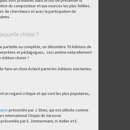
tiques sont produites dans le but de présenter la
dition du compositeur et aux sources les plus fidèles.
es de chercheurs et avec la participation de
rahms.
laquelle choisir ?
e partielle ou complète, on dénombre 70 éditions de
interprètes et pédagogues, ceci amène naturellement
 édition choisir ?
e faire un choix éclairé parmi les éditions existantes.
nt un regard critique et qui sont les plus populaires,
naise
présentée par J. Ekier, qui est utilisée comme
rs international Chopin de Varsovie
présentée par E. Zimmermann, H. Keller et E.