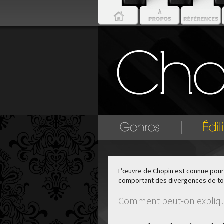
L’œuvre de Chopin est connue pour 
comportant des divergences de tous
Comment peut-on expliquer