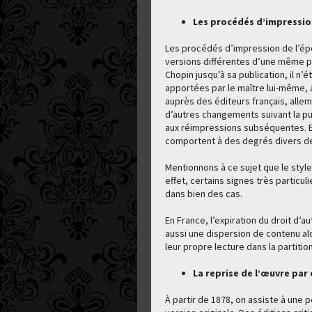
Les procédés d’impressio
Les procédés d’impression de l’épo
versions différentes d’une même pi
Chopin jusqu’à sa publication, il n’
apportées par le maître lui-même,
auprès des éditeurs français, allema
d’autres changements suivant la pu
aux réimpressions subséquentes. En
comportent à des degrés divers des
Mentionnons à ce sujet que le style
effet, certains signes très particul
dans bien des cas.
En France, l’expiration du droit d’a
aussi une dispersion de contenu al
leur propre lecture dans la partiti
La reprise de l’œuvre par 
À partir de 1878, on assiste à une 