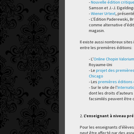
-
Nouvelle édition critiqu
Samson et J.-J. Eigelding
-
Wiener Urtext
, présenté
- L’Édition Paderewski, Br
comme alternative d’édit
magasin.
Il existe aussi nombreux site
entre les premières éditions:
- L’
Online Chopin Valorium
Royaume-Uni
- Le
projet des premières 
Chicago
- Les
premières éditions 
- Sur le site de l’
Internati
dont les droits d’auteurs
facsimilés peuvent être 
2.
L'enseignant
à niveau pr
Pour les enseignants d’élèves 
peut être affecté par des aspec