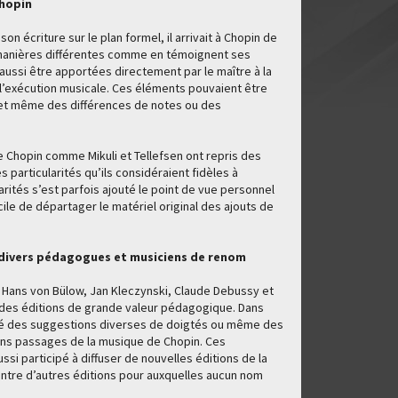
Chopin
on écriture sur le plan formel, il arrivait à Chopin de
 manières différentes comme en témoignent ses
aussi être apportées directement par le maître à la
si l’exécution musicale. Ces éléments pouvaient être
et même des différences de notes ou des
e Chopin comme Mikuli et Tellefsen ont repris des
s particularités qu’ils considéraient fidèles à
arités s’est parfois ajouté le point de vue personnel
cile de départager le matériel original des ajouts de
r divers pédagogues et musiciens de renom
 Hans von Bülow, Jan Kleczynski, Claude Debussy et
ur des éditions de grande valeur pédagogique. Dans
oté des suggestions diverses de doigtés ou même des
ins passages de la musique de Chopin. Ces
si participé à diffuser de nouvelles éditions de la
ntre d’autres éditions pour auxquelles aucun nom