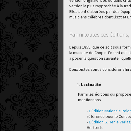
version originale. Des éditions cri
version la plus rapprochée à la tra
Elles sont élaborées par des équip
musiciens célèbres dont Liszt et B
Parmi toutes ces éditions, 
Depuis 1859, que ce soit sous form
la musique de Chopin. En tant qu’
à poser la question suivante : quelle
Deux pistes sont à considérer afin d
L’actualité
Parmi les éditions qui propose
mentionnons :
-
L’Édition Nationale Polo
référence pour le Concou
-
L’Édition G. Henle Verlag
Herttrich.